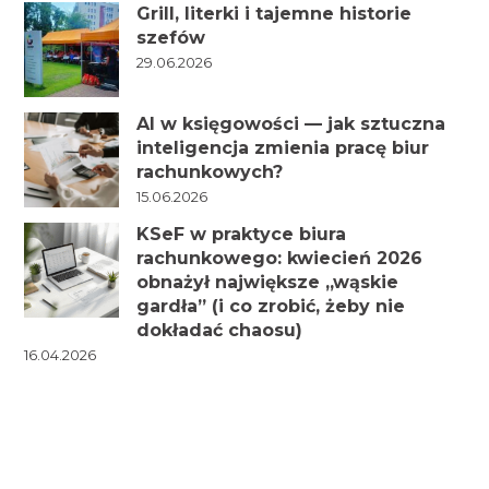
Grill, literki i tajemne historie
szefów
29.06.2026
AI w księgowości — jak sztuczna
inteligencja zmienia pracę biur
rachunkowych?
15.06.2026
KSeF w praktyce biura
rachunkowego: kwiecień 2026
obnażył największe „wąskie
gardła” (i co zrobić, żeby nie
dokładać chaosu)
16.04.2026