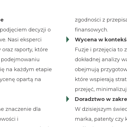
ne
zgodności z przepis
podjęciem decyzji o
finansowych.
we. Nasi eksperci
Wycena w kontekści
oraz raporty, które
Fuzje i przejęcia to
w podejmowaniu
dokładnej analizy w
ię na każdym etapie
obejmują przygotowa
wycenę opartą na
które wspierają stra
przejęć, minimalizuj
Doradztwo w zakre
e znaczenie dla
W dzisiejszym świec
wości i
marka, patenty czy