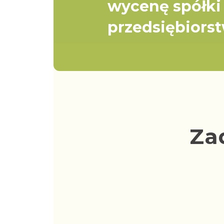
wycenę spółki
przedsiębiors
Za