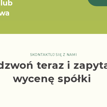
 lub
twa
SKONTAKTUJ SIĘ Z NAMI
dzwoń teraz i zapyta
wycenę spółki