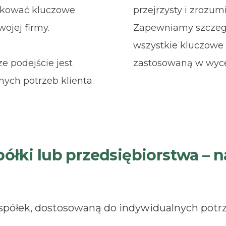
fikować kluczowe
przejrzysty i zrozum
ojej firmy.
Zapewniamy szczegó
wszystkie kluczowe 
ze podejście jest
zastosowaną w wyce
ych potrzeb klienta.
łki lub przedsiębiorstwa – n
ółek, dostosowaną do indywidualnych potrze