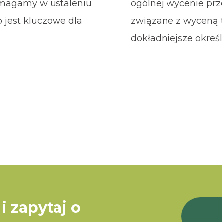
omagamy w ustaleniu
ogólnej wycenie prz
 jest kluczowe dla
związane z wyceną 
dokładniejsze określ
i zapytaj o